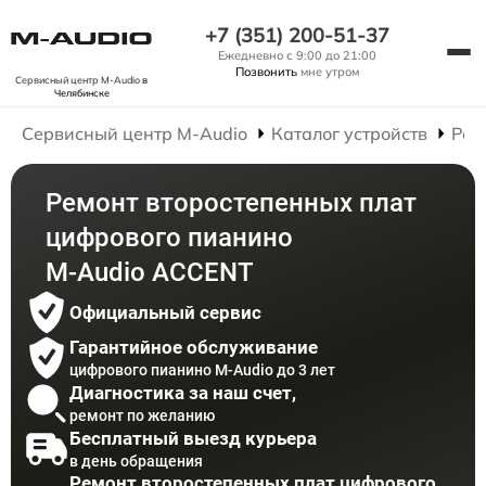
+7 (351) 200-51-37
Ежедневно с 9:00 до 21:00
Позвонить
мне утром
Сервисный центр M-Audio
в
Челябинске
Сервисный центр M-Audio
Каталог устройств
Рем
Ремонт второстепенных плат
цифрового пианино
M-Audio ACCENT
Официальный сервис
Гарантийное обслуживание
цифрового пианино M-Audio до 3 лет
Диагностика за наш счет,
ремонт по желанию
Бесплатный выезд курьера
в день обращения
Ремонт второстепенных плат цифрового